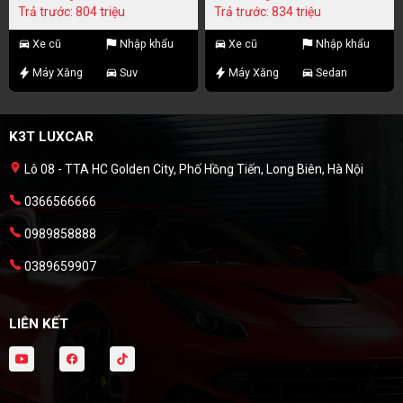
Trả trước: 804 triệu
Trả trước: 834 triệu
Xe cũ
Nhập khẩu
Xe cũ
Nhập khẩu
Máy Xăng
Suv
Máy Xăng
Sedan
K3T LUXCAR
Lô 08 - TTA HC Golden City, Phố Hồng Tiến, Long Biên, Hà Nội
0366566666
0989858888
0389659907
LIÊN KẾT