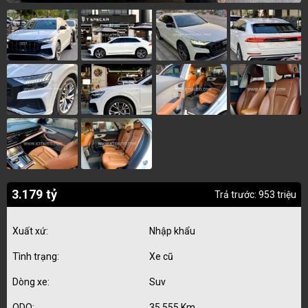
3.179 tỷ
Trả trước: 953 triệu
Xuất xứ:
Nhập khẩu
Tình trạng:
Xe cũ
Dòng xe:
Suv
ODO:
35.555 Km