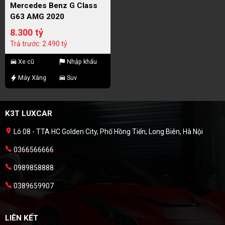
Mercedes Benz G Class
G63 AMG 2020
8.300 tỷ
Trả trước: 2.490 tỷ
Xe cũ
Nhập khẩu
Máy Xăng
Suv
K3T LUXCAR
Lô 08 - TTA HC Golden City, Phố Hồng Tiến, Long Biên, Hà Nội
0366566666
0989858888
0389659907
LIÊN KẾT