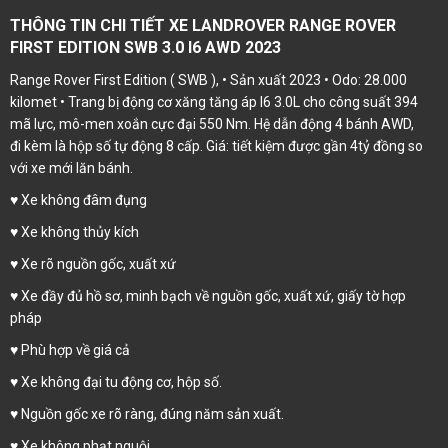
THÔNG TIN CHI TIẾT XE LANDROVER RANGE ROVER
FIRST EDITION SWB 3.0 I6 AWD 2023
Range Rover First Edition ( SWB ), • Sản xuất 2023 • Odo: 28.000
kilomet • Trang bị động cơ xăng tăng áp I6 3.0L cho công suất 394
mã lực, mô-men xoắn cực đại 550 Nm. Hệ dẫn động 4 bánh AWD,
đi kèm là hộp số tự động 8 cấp. Giá: tiết kiệm được gần 4tỷ đồng so
với xe mới lăn bánh.
♥️ Xe không đâm đụng
♥️ Xe không thủy kích
♥️ Xe rõ nguồn gốc, xuất xứ
♥️ Xe đầy đủ hồ sơ, minh bạch về nguồn gốc, xuất xứ, giấy tờ hợp
pháp
♥️ Phù hợp về giá cả
♥️ Xe không đại tu động cơ, hộp số.
♥️ Nguồn gốc xe rõ ràng, đúng năm sản xuất.
♥️ Xe không phạt nguội.