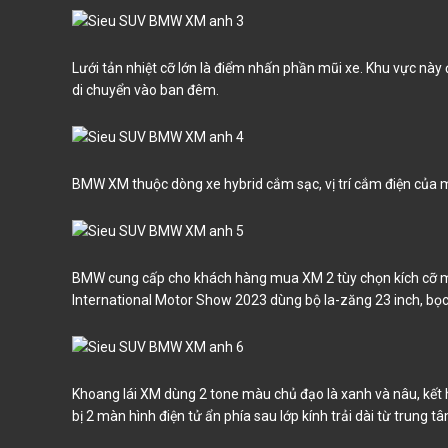
Lưới tản nhiệt cỡ lớn là điểm nhấn phần mũi xe. Khu vực này
di chuyển vào ban đêm.
BMW XM thuộc dòng xe hybrid cắm sạc, vị trí cắm điện của 
BMW cung cấp cho khách hàng mua XM 2 tùy chọn kích cỡ mâ
International Motor Show 2023 dùng bộ la-zăng 23 inch, bọc b
Khoang lái XM dùng 2 tone màu chủ đạo là xanh và nâu, kết
bị 2 màn hình điện tử ẩn phía sau lớp kính trải dài từ trung tâm