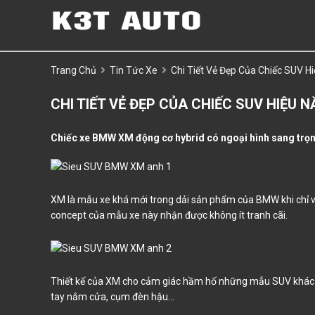
Trang Chủ
Tin Tức Xe
Chi Tiết Vẻ Đẹp Của Chiếc SUV
CHI TIẾT VẺ ĐẸP CỦA CHIẾC SUV HIỆU
Chiếc xe BMW XM động cơ hybrid có ngoại hình sang trọn
XM là mẫu xe khá mới trong dải sản phẩm của BMW khi chỉ v
concept của mẫu xe này nhận được không ít tranh cãi.
Thiết kế của XM cho cảm giác hầm hố những mẫu SUV khác 
tay nắm cửa, cụm đèn hậu...