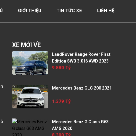
Ủ
GIỚI THIỆU
TIN TỨC XE
LIÊN HỆ
XE MỚI VỀ
LandRover Range Rover First
Edition SWB 3.0 I6 AWD 2023
9.880 Tỷ
ản
Mercedes Benz GLC 200 2021
1.379 Tỷ
 ở
Mercedes Benz G Class G63
AMG 2020
8.300 Tỷ