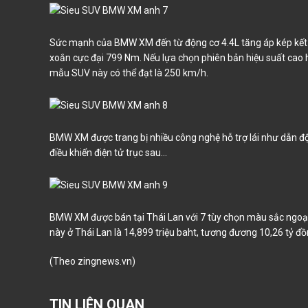
Sức mạnh của BMW XM đến từ động cơ 4.4L tăng áp kép kết 
xoắn cực đại 799 Nm. Nếu lựa chọn phiên bản hiệu suất cao
mẫu SUV này có thể đạt là 250 km/h.
BMW XM được trang bị nhiều công nghệ hỗ trợ lái như dẫn động
điều khiển điện tử trục sau...
BMW XM được bán tại Thái Lan với 7 tùy chọn màu sắc ngoại
này ở Thái Lan là 14,899 triệu baht, tương đương 10,26 tỷ đồ
(Theo zingnews.vn)
TIN LIÊN QUAN