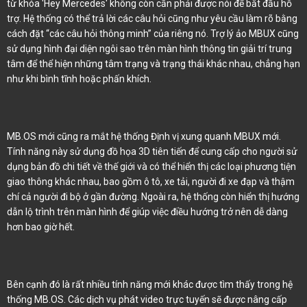
từ khóa 'Hey Mercedes' không còn cần phải được nói để bắt đầu hỗ
trợ. Hệ thống có thể trả lời các câu hỏi cũng như yêu cầu làm rõ bằng
cách đặt “các câu hỏi thông minh” của riêng nó. Trợ lý ảo MBUX cũng
sử dụng hình đại diện ngôi sao trên màn hình thông tin giải trí trung
tâm để thể hiện những tâm trạng và trạng thái khác nhau, chẳng hạn
như khi bình tĩnh hoặc phấn khích.
MB.OS mới cũng ra mắt hệ thống Định vị xung quanh MBUX mới.
Tính năng này sử dụng đồ họa 3D tiên tiến để cung cấp cho người sử
dụng bản đồ chi tiết về thế giới và có thể hiển thị các loại phương tiện
giao thông khác nhau, bao gồm ô tô, xe tải, người đi xe đạp và thậm
chí cả người đi bộ ở gần đường. Ngoài ra, hệ thống còn hiển thị hướng
dẫn lộ trình trên màn hình để giúp việc điều hướng trở nên dễ dàng
hơn bao giờ hết.
Bên cạnh đó là rất nhiều tính năng mới khác được tìm thấy trong hệ
thống MB.OS. Các dịch vụ phát video trực tuyến sẽ được nâng cấp