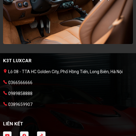
K3T LUXCAR
Lô 08 - TTA HC Golden City, Phố Hồng Tiến, Long Biên, Hà Nội
0366566666
0989858888
0389659907
LIÊN KẾT