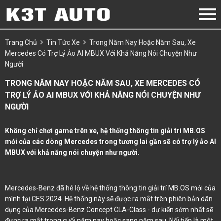
Trang Chủ
Tin Tức Xe
Trong Năm Nay Hoặc Năm Sau, Xe
Mercedes Có Trợ Lý Ảo AI MBUX Với Khả Năng Nói Chuyện Như
Người
TRONG NĂM NAY HOẶC NĂM SAU, XE MERCEDES CÓ
TRỢ LÝ ẢO AI MBUX VỚI KHẢ NĂNG NÓI CHUYỆN NHƯ
NGƯỜI
Không chỉ chơi game trên xe, hệ thống thông tin giải trí MB.OS
mới của các dòng Mercedes trong tương lai gần sẽ có trợ lý ảo AI
MBUX với khả năng nói chuyện như người.
Mercedes-Benz đã hé lộ về hệ thống thông tin giải trí MB.OS mới của
mình tại CES 2024. Hệ thống này sẽ được ra mắt trên phiên bản dân
dụng của Mercedes-Benz Concept CLA-Class - dự kiến sớm nhất sẽ
được ra mắt trong cuối năm nay hoặc sang năm sau. Nối tiếp là một