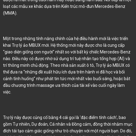
loạt các mẫu xe khác dựa trên Kiến trúc mô-đun Mercedes-Benz
(MMA).
Một trong những tính năng chính của hệ điều hành mới là việc triển
khai Trợ lý ảo MBUX mới. Hệ thống mới này được cho là cung cấp
“giao diện giống con người” nhất so với bất kỳ chiếc Mercedes-Benz
nào. Điều này có được nhờ sử dụng trí tuệ nhân tạo tổng hợp (AI) và
trí thông minh chủ động. Theo nhà sản xuất ô tô, Trợ lý ảo MBUX có
thể đưa ra “những đề xuất hữu ích dựa trên hành vi đã học và bối
cảnh tình huống” như phát tin tức mới nhất vào buổi sáng, hoặc bắt
đầu chương trình massage ưa thích của tài xế vào cuối ngày làm
việc.
Trợ lý này được củng cố bằng 4 cái gọi là 'đặc điểm tính cách', bao
gồm Tự nhiên, Dự đoán, Cá nhân và Đồng cảm, đồng thời nhằm mục
đích tái tạo cảm giác giống như trò chuyện với một người bạn. Do đó,