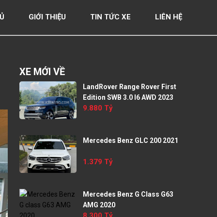
Ủ
GIỚI THIỆU
TIN TỨC XE
LIÊN HỆ
XE MỚI VỀ
LandRover Range Rover First
Edition SWB 3.0 I6 AWD 2023
9.880 Tỷ
Mercedes Benz GLC 200 2021
1.379 Tỷ
Mercedes Benz G Class G63
AMG 2020
8.300 Tỷ