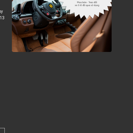
ùy
013