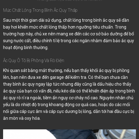
Mức Chất Lỏng Trong Bình Ắc Quy Thấp
Sau một thời gian dài sử dụng, chất lỏng trong bình ắc quy sẽ dần
bay hơi khiến mức chất lỏng thấp hơn ngưỡng tiêu chuẩn. Trong
trường hợp này, chủ xe nên mang xe đến các cơ sở bảo dưỡng để bổ
sung nước cất, điều chỉnh tỉ lệ trong các ngăn nhằm đảm bảo ắc quy
hoạt động bình thường.
Ắc Quy Ô Tô Bị Phồng Và Rò Điện
Khi quan sát bằng mắt thường, nếu bạn thấy khối ắc quy bị phồng
lên, bạn nên đưa xe đến garage để kiểm tra. Có thể bạn chưa cần
thay bình ắc quy ngay lập tức nhưng đây cũng là dấu hiệu cho thấy
ắc quy của bạn có vấn đề, nếu kéo dài có thể khiến điện áp trong bình
ắc quy rò rỉ ra ngoài, tiềm ẩn nguy cơ cháy nổ cao. Nguyên nhân chủ
yếu là do nhiệt độ trong khoang động cơ quá cao, hoặc do các mối
nối giữa cáp cực âm và cáp cực dương bị lỏng, dẫn tới hai đầu cực bị
ăn mòn và oxy hóa.