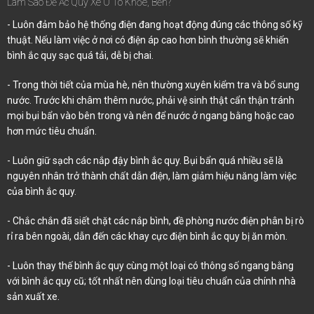
Làm Sao Để Ắc Quy Xe Ô Tô Khỏe, Bền?
- Luôn đảm bảo hệ thống điện đang hoạt động đúng các thông số kỹ
thuật. Nếu làm việc ở nơi có điện áp cao hơn bình thường sẽ khiến
bình ắc quy sạc quá tải, dễ bị chai.
- Trong thời tiết của mùa hè, nên thường xuyên kiểm tra và bổ sung
nước. Trước khi châm thêm nước, phải vệ sinh thật cẩn thận tránh
mọi bụi bẩn vào bên trong và nên để nước ở ngang bằng hoặc cao
hơn mức tiêu chuẩn.
- Luôn giữ sạch các nắp đậy bình ắc quy. Bụi bẩn quá nhiều sẽ là
nguyên nhân trở thành chất dẫn điện, làm giảm hiệu năng làm việc
của bình ắc quy.
- Chắc chắn đã siết chặt các nắp bình, đề phòng nước điện phân bị rò
rỉ ra bên ngoài, dẫn đến các khay cực điện bình ắc quy bị ăn mòn.
- Luôn thay thế bình ắc quy cùng một loại có thông số ngang bằng
với bình ắc quy cũ; tốt nhất nên dùng loại tiêu chuẩn của chính nhà
sản xuất xe.