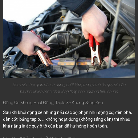
Sau một thời gian dài sử dụng, chất lỏng trong bình ắc quy sẽ dần
bay hơi khiến mức chất lỏng thấp hơn ngưỡng tiêu chuẩn
Động Cơ Không Hoạt Động, Taplo Xe Không Sáng Đèn
Sau khi khởi động xe nhưng nếu các bộ phận như động cơ, đèn pha,
đèn cốt, bảng taplo, … không hoạt động (không sáng đèn) thì nhiều
khả năng là ắc quy ô tô của bạn đã hư hỏng hoàn toàn.