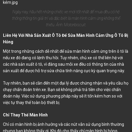
Ngày nay, hầu hết những chiếc xe mới tốt nhất để mua đều có hệ
thống thông tin giải trí và đặc biệt là màn hình cảm ứng không thể
thiếu. Ảnh: Motorbiscuit.
Liên Hệ Với Nhà Sản Xuất Ô Tô Để Sửa Màn Hình Cảm Ứng Ô Tô Bị
Hỏng
Một trong những cách dễ nhất để sửa màn hình cảm ứng trên ô tô là
nếu xe đó đang có lệnh thu hồi. Tuy nhiên, chủ xe có thể liên hệ với
các nhà sản xuất ô tô, vì đằng sau mỗi xe đều có thông tin của nhà
sản xuất để được hỗ trợ sửa chữa tính năng cực kỳ quan trọng này.
Tuy nhiên, bạn sẽ cần đến một đại lý được chứng nhận và yêu cầu họ
chạy chẩn đoán trên xe. Bạn sẽ không phải trả tiền cho việc chẩn
đoán này. Việc sử dụng phương pháp này sẽ ít tốn kém hơn so với
việc tự thay thế toàn bộ thiết bị.
Chỉ Thay Thế Màn Hình
Chỉ có màn hình bị ảnh hưởng và các nút vẫn sử dụng bình thường
nhưng bạn không thấy gì. Khi đó cho thấy chỉ màn hình bị hỏng,