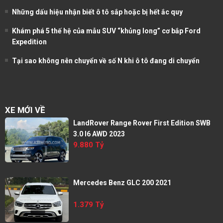
Những dấu hiệu nhận biết ô tô sắp hoặc bị hết ắc quy
Khám phá 5 thế hệ của mẫu SUV “khủng long” cơ bắp Ford
Expedition
Tại sao không nên chuyển về số N khi ô tô đang di chuyển
XE MỚI VỀ
LandRover Range Rover First Edition SWB
3.0 I6 AWD 2023
9.880 Tỷ
Mercedes Benz GLC 200 2021
1.379 Tỷ