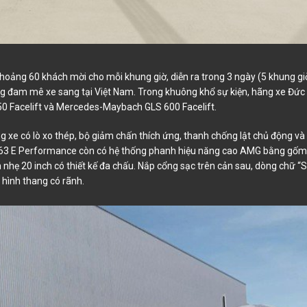
 khoảng 60 khách mời cho mỗi khung giờ, diễn ra trong 3 ngày (5 khung gi
ồng đam mê xe sang tại Việt Nam. Trong khuông khổ sự kiện, hãng xe Đức
0 Facelift và Mercedes-Maybach GLS 600 Facelift.
e có lò xo thép, bộ giảm chấn thích ứng, thanh chống lật chủ động và
 SL 63 E Performance còn có hệ thống phanh hiệu năng cao AMG bằng gốm
hẹ 20 inch có thiết kế đa chấu. Nắp cổng sạc trên cản sau, dòng chữ “
 hình thang có rãnh.