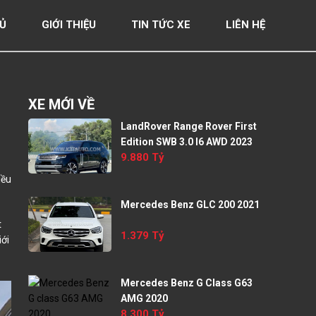
Ủ
GIỚI THIỆU
TIN TỨC XE
LIÊN HỆ
XE MỚI VỀ
LandRover Range Rover First
Edition SWB 3.0 I6 AWD 2023
9.880 Tỷ
iều
Mercedes Benz GLC 200 2021
t
1.379 Tỷ
iới
Mercedes Benz G Class G63
AMG 2020
8.300 Tỷ