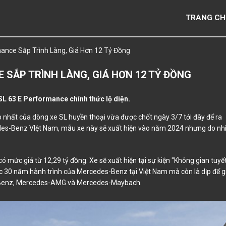
TRANG CH
nce Sắp Trình Làng, Giá Hơn 12 Tỷ Đồng
 SẮP TRÌNH LÀNG, GIÁ HƠN 12 TỶ ĐỒNG
L 63 E Performance chính thức lộ diện.
hất của dòng xe SL huyền thoại vừa được chốt ngày 3/7 tới đây để ra
edes-Benz VIệt Nam, mẫu xe này sẽ xuất hiện vào năm 2024 nhưng do nh
có mức giá từ 12,29 tỷ đồng. Xe sẽ xuất hiện tại sự kiện "Không gian tuyế
c 30 năm hành trình của Mercedes-Benz tại Việt Nam mà còn là dịp để g
es-Benz, Mercedes-AMG và Mercedes-Maybach.