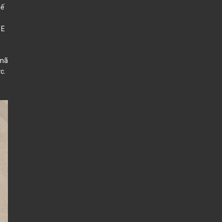
hế
 E
.
 mã
c.