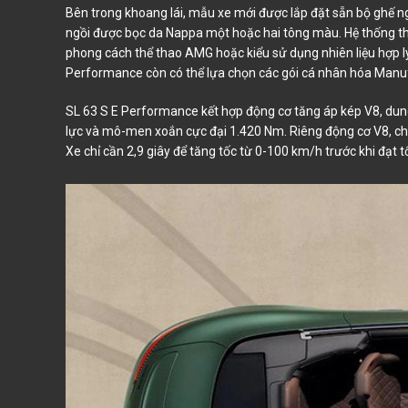
Bên trong khoang lái, mẫu xe mới được lắp đặt sẵn bộ ghế 
ngồi được bọc da Nappa một hoặc hai tông màu. Hệ thống thô
phong cách thể thao AMG hoặc kiểu sử dụng nhiên liệu hợp
Performance còn có thể lựa chọn các gói cá nhân hóa Manufa
SL 63 S E Performance kết hợp động cơ tăng áp kép V8, dung
lực và mô-men xoắn cực đại 1.420 Nm. Riêng động cơ V8, cho
Xe chỉ cần 2,9 giây để tăng tốc từ 0-100 km/h trước khi đạt t