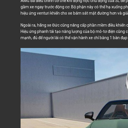
AMG đã điều chỉnh cơ chế khí động học chủ động của SL để p
gầm xe ngay trước động cơ. Bộ phận này có thể hạ xuống ph
hiệu ứng venturi khiến cho xe bám sát mặt đường hơn và giảm
Ngoài ra, hãng xe Đức cũng nâng cấp phần mềm điều khiển cá
Hiệu ứng phanh tái tạo năng lượng của bộ mô-tơ điện cũng có
mạnh, đủ để người lái có thể vận hành xe chỉ bằng 1 bàn đạ