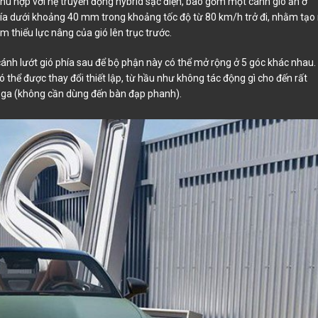
hù hợp với hệ truyền động hybrid sạc điện, bao gồm một cánh gió ẩn ở
ía dưới khoảng 40 mm trong khoảng tốc độ từ 80 km/h trở đi, nhằm tạo 
 thiểu lực nâng của gió lên trục trước.
nh lướt gió phía sau để bộ phận này có thể mở rộng ở 5 góc khác nhau.
 thể được thay đổi thiết lập, từ hầu như không tác động gì cho đến rất
p ga (không cần dùng đến bàn đạp phanh).