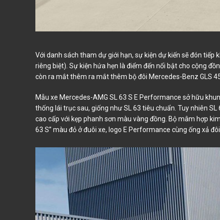
Với danh sách tham dự giới hạn, sự kiện dự kiến sẽ đón tiếp
riêng biệt). Sự kiện hứa hẹn là điểm đến nổi bật cho cộng đ
còn ra mắt thêm ra mắt thêm bộ đôi Mercedes-Benz GLS 45
Mẫu xe Mercedes-AMG SL 63 S E Performance sở hữu khung x
thống lái trục sau, giống như SL 63 tiêu chuẩn. Tuy nhiên
cao cấp với kẹp phanh sơn màu vàng đồng. Bộ mâm hợp kim n
63 S” màu đỏ ở đuôi xe, logo E Performance cùng ống xả đôi