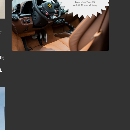
ờ
 hệ
SL