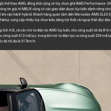
ngồi thể thao AMG, đồng thời cũng có tùy chọn ghế AMG Performance. G
ng tin giải trí MBUX cũng có các giao diện được tùy biến dành riêng cho
 lý khi vận hành hybrid. Khách hàng quan tâm đến Mercedes-AMG SL63 S
ktur, cung cấp nhiều tùy chọn kiểu dáng nội thất và ngoại thất độc đáo
 tích 4.0L và các mô-tơ điện do AMG tùy biến, cho công suất tối đa 816
 công suất 612 mã lực, trong khi mô-tơ điện tạo ra công suất 204 mã lự
ốc độ tối đa là 317km/h.