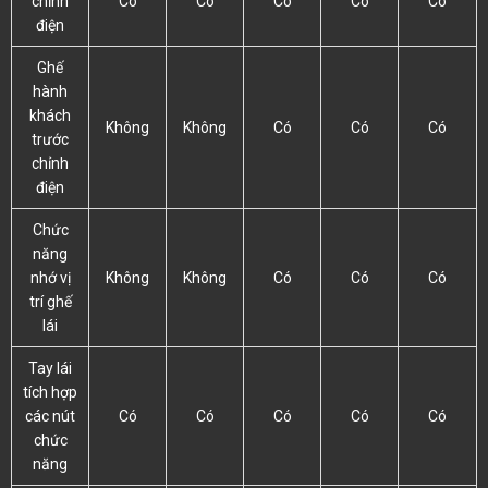
chỉnh
Có
Có
Có
Có
Có
điện
Ghế
hành
khách
Không
Không
Có
Có
Có
trước
chỉnh
điện
Chức
năng
nhớ vị
Không
Không
Có
Có
Có
trí ghế
lái
Tay lái
tích hợp
các nút
Có
Có
Có
Có
Có
chức
năng