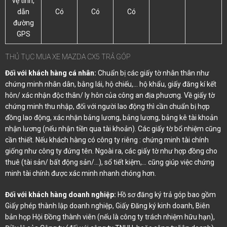
vệ tinh,
dẫn
Có
Có
Có
đường
GPS
THỦ TỤC MUA XE MAZDA CX5 TRẢ GÓP
Đối với khách hàng cá nhân:
Chuẩn bị các giấy tờ nhân thân như
chứng minh nhân dân, bằng lái, hộ chiếu,… hộ khẩu, giấy đăng kí kết
hôn/ xác nhận độc thân/ ly hôn của công an địa phương. Về giấy tờ
chứng minh thu nhập, đối với người lao động thì cần chuẩn bị hợp
đồng lao động, xác nhận bảng lương, bảng lương, bảng kê tài khoản
nhận lương (nếu nhận tiền qua tài khoản). Các giấy tờ bổ nhiệm cũng
cần thiết. Nếu khách hàng có công ty riêng : chứng minh tài chính
giống như công ty đứng tên. Ngoài ra, các giấy tờ như hợp đồng cho
thuê (tài sản/ bất động sản/…), sổ tiết kiệm,… cũng giúp việc chứng
minh tài chính được xác minh nhanh chóng hơn.
Đối với khách hàng doanh nghiệp:
Hồ sơ đăng ký trả góp bao gồm
Giấy phép thành lập doanh nghiệp, Giấy Đăng ký kinh doanh, Biên
bản họp Hội Đồng thành viên (nếu là công ty trách nhiệm hữu hạn),