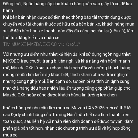
Đồng thời, Ngân hàng cấp cho khách hàng bản sao giấy tờ xe để lưu
hành.
Khi bên bán nhận được số tiền theo thông báo tài trợ tín dụng được
chuyển vào tài khoản thuộc sở hữu của bên bán xe, khách hàng mua
xe sẽ đến bên bán xe thanh toán đầy đủ công nợ còn lại (nếu có), làm
thủ tục đăng kiểm và nhận xe.
TÌM MUA XE MAZDA CX5 CŨ MỚI Ở ĐÂU?
Với những ưu điểm như thiết kế hiện đại khi sử dụng ngôn ngữ thiết
kế KODO trau chuốt, trang bị tiện nghi và khả năng vận hành mạnh
mẽ, Mazda CX5 là sự lựa chọn thích hợp đối với những khách hàng
mong muốn tìm kiếm sự khác biệt, thích khám phá và trải nghiệm
những công nghệ mới. Bên cạnh đó, sự bền bỉ và tính ổn định cũng
như khả năng tiêu hao nhiên liệu ấn tượng cũng góp phần giúp cho
Mazda CX5 ngày càng được khách hàng tin tưởng lựa chọn.
Khách hàng có nhu cầu tìm mua xe Mazda CX5 2026 mới có thể tới
các Đại lý chính hãng của Trường Hải ở hầu hết các tỉnh thành trên
toàn quốc, sau liên hệ với nhân viên kinh doanh để được tư vấn, đàm
phán giá bán tốt hơn, nhận các chương trình ưu đãi và ký hợp đồng
mua xe.