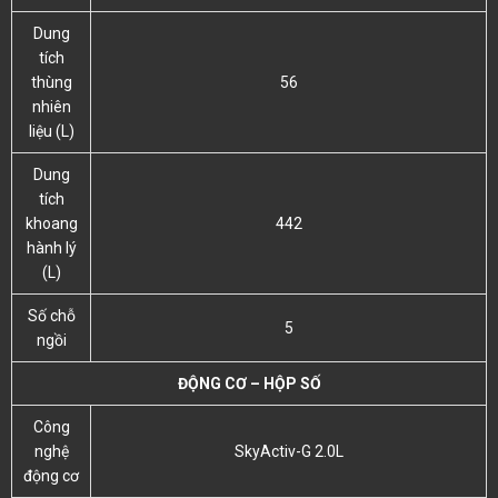
Dung
tích
thùng
56
nhiên
liệu (L)
Dung
tích
khoang
442
hành lý
(L)
Số chỗ
5
ngồi
ĐỘNG CƠ – HỘP SỐ
Công
nghệ
SkyActiv-G 2.0L
động cơ