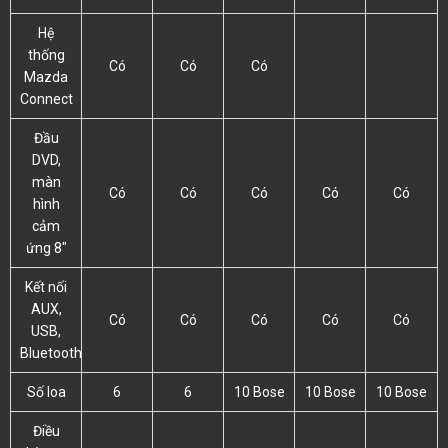
Hệ
thống
Có
Có
Có
Mazda
Connect
Đầu
DVD,
màn
Có
Có
Có
Có
Có
hình
cảm
ứng 8″
Kết nối
AUX,
Có
Có
Có
Có
Có
USB,
Bluetooth
Số loa
6
6
10 Bose
10 Bose
10 Bose
Điều