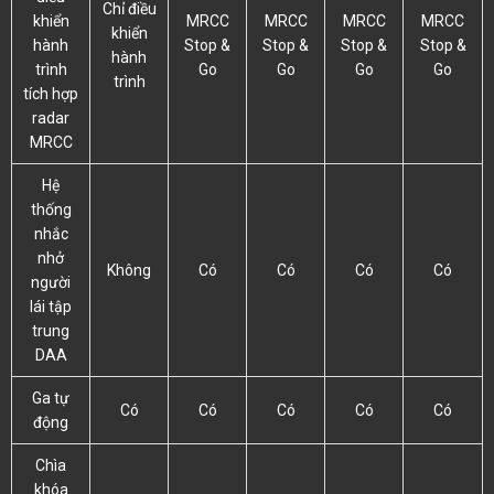
Chỉ điều
khiển
MRCC
MRCC
MRCC
MRCC
khiển
hành
Stop &
Stop &
Stop &
Stop &
hành
trình
Go
Go
Go
Go
trình
tích hợp
radar
MRCC
Hệ
thống
nhắc
nhở
Không
Có
Có
Có
Có
người
lái tập
trung
DAA
Ga tự
Có
Có
Có
Có
Có
động
Chìa
khóa