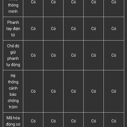
Có
Có
Có
Có
Có
thông
minh
Phanh
tay điện
Có
Có
Có
Có
Có
tử
Chế độ
giữ
Có
Có
Có
Có
Có
phanh
tự động
Hệ
thống
cảnh
Có
Có
Có
Có
Có
báo
chống
trộm
Mã hóa
Có
Có
Có
Có
Có
động cơ