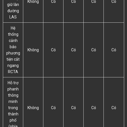
Không
Có
Có
Có
Có
giữ làn
đường
LAS
Hệ
thống
cảnh
báo
Không
Có
Có
Có
Có
phương
tiện cắt
ngang
RCTA
Hỗ trợ
phanh
thông
minh
trong
Không
Có
Có
Có
Có
thành
phố
(phía