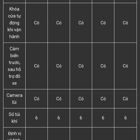
Khóa
cửa tự
động
Có
Có
Có
Có
Có
khi vận
hành
Cảm
biến
trước,
Có
Có
Có
Có
Có
sau hỗ
trợ đỗ
xe
Camera
Có
Có
Có
Có
Có
lùi
Số túi
6
6
6
6
6
khí
Định vị