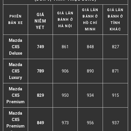
GIÁ LĂN
GIÁ LĂN
GIÁ LĂN
GIÁ
PHIÊN
BÁNH Ở
BÁNH Ở
BÁNH Ở
NIÊM
BẢN XE
HỒ CHÍ
TỈNH
HÀ NỘI
YẾT
MINH
KHÁC
Mazda
CX5
749
861
848
827
Deluxe
Mazda
CX5
789
906
890
871
Luxury
Mazda
CX5
829
950
934
915
Premium
Mazda
CX5
849
973
956
937
Premium