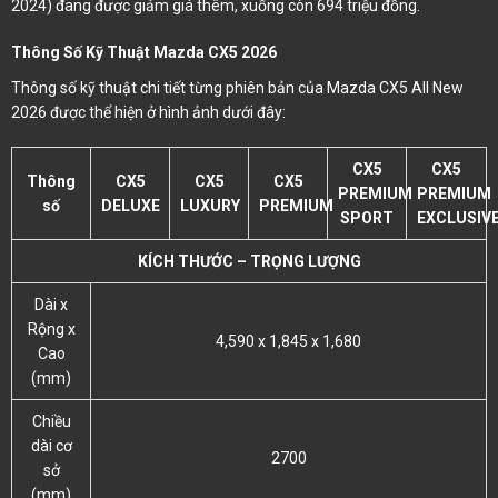
2024) đang được giảm giá thêm, xuống còn 694 triệu đồng.
Thông Số Kỹ Thuật Mazda CX5 2026
Thông số kỹ thuật chi tiết từng phiên bản của Mazda CX5 All New
2026 được thể hiện ở hình ảnh dưới đây:
CX5
CX5
Thông
CX5
CX5
CX5
PREMIUM
PREMIUM
số
DELUXE
LUXURY
PREMIUM
SPORT
EXCLUSIV
KÍCH THƯỚC – TRỌNG LƯỢNG
Dài x
Rộng x
4,590 x 1,845 x 1,680
Cao
(mm)
Chiều
dài cơ
2700
sở
(mm)