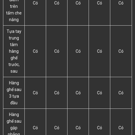
Có
Có
Có
Có
Có
trên
tấm che
nắng
Tựa tay
trung
tâm
hàng
Có
Có
Có
Có
Có
ghế
trước,
sau
Hàng
ghế sau
Có
Có
Có
Có
Có
3 tựa
đầu
Hàng
ghế sau
gập
Có
Có
Có
Có
Có
phẳng