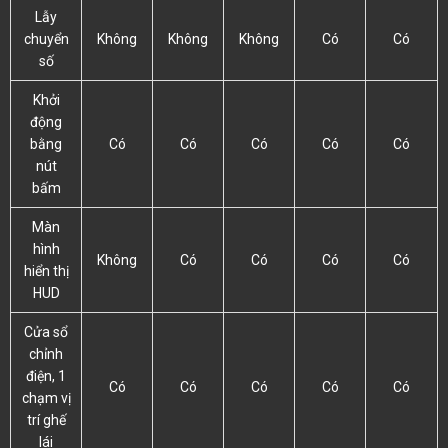
Lẫy
chuyển
Không
Không
Không
Có
Có
số
Khởi
động
bằng
Có
Có
Có
Có
Có
nút
bấm
Màn
hình
Không
Có
Có
Có
Có
hiển thị
HUD
Cửa sổ
chỉnh
điện, 1
Có
Có
Có
Có
Có
chạm vị
trí ghế
lái