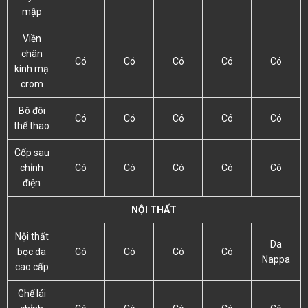
mập
Viền
chân
Có
Có
Có
Có
Có
kính mạ
crom
Bô đôi
Có
Có
Có
Có
Có
thể thao
Cốp sau
chỉnh
Có
Có
Có
Có
Có
điện
NỘI THẤT
Nội thất
Da
bọc da
Có
Có
Có
Có
Nappa
cao cấp
Ghế lái