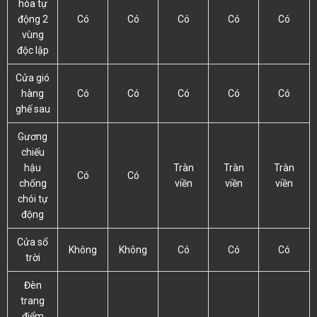
hòa tự
động 2
Có
Có
Có
Có
Có
vùng
độc lập
Cửa gió
hàng
Có
Có
Có
Có
Có
ghế sau
Gương
chiếu
hậu
Tràn
Tràn
Tràn
Có
Có
chống
viền
viền
viền
chói tự
động
Cửa sổ
Không
Không
Có
Có
Có
trời
Đèn
trang
điểm