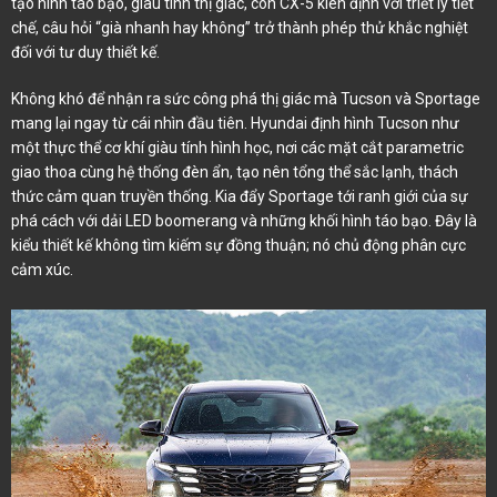
tạo hình táo bạo, giàu tính thị giác, còn CX-5 kiên định với triết lý tiết
chế, câu hỏi “già nhanh hay không” trở thành phép thử khắc nghiệt
đối với tư duy thiết kế.
Không khó để nhận ra sức công phá thị giác mà Tucson và Sportage
mang lại ngay từ cái nhìn đầu tiên. Hyundai định hình Tucson như
một thực thể cơ khí giàu tính hình học, nơi các mặt cắt parametric
giao thoa cùng hệ thống đèn ẩn, tạo nên tổng thể sắc lạnh, thách
thức cảm quan truyền thống. Kia đẩy Sportage tới ranh giới của sự
phá cách với dải LED boomerang và những khối hình táo bạo. Đây là
kiểu thiết kế không tìm kiếm sự đồng thuận; nó chủ động phân cực
cảm xúc.