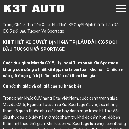
Trang Chủ
Tin Tức Xe
Khi Thiết Kế Quyết Định Giá Trị Lâu Dài:
CX-5 Đối Đầu Tucson Và Sportage
KHI THIẾT KẾ QUYẾT ĐỊNH GIÁ TRỊ LÂU DÀI: CX-5 ĐỐI
ĐẦU TUCSON VÀ SPORTAGE
Cuộc đua giữa Mazda CX-5, Hyundai Tucson và Kia Sportage
không còn dừng ở thiết kế đẹp, mà là bài toán khó hơn: Chiếc xe
nào giữ được giá trị thẩm mỹ lâu dài theo thời gian.
Cú sốc thị giác và cái giá của sự khác biệt
Trong phân khúc CUV hạng C tại Việt Nam, cuộc cạnh tranh giữa
Mazda CX-5, Hyundai Tucson và Kia Sportage đã vượt xa những
tham số quen thuộc như giá bán hay danh mục trang bị. Trục đối
đầu thực sự giờ đây nằm ở một phạm trù khó đo đếm hơn, độ bền
thẩm mỹ theo thời gian. Khi Tucson và Sportage lựa chọn con đường