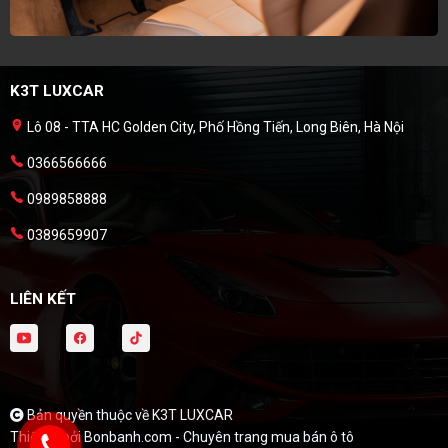
K3T LUXCAR
Lô 08 - TTA HC Golden City, Phố Hồng Tiến, Long Biên, Hà Nội
0366566666
0989858888
0389659907
LIÊN KẾT
Bản quyền thuộc về K3T LUXCAR
Thiết kế bởi
Bonbanh.com - Chuyên trang mua bán ô tô