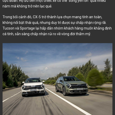
cực đoan. Họ ưu tiên một chiếc xe có thể “sống yên ổn” qua nhiều
năm mà không trở nên lạc quẻ.
Trong bối cảnh đó, CX-5 trở thành lựa chọn mang tính an toàn,
không nổi bật thái quá, nhưng duy trì được sự chấp nhận rộng rãi.
Tucson và Sportage lại hấp dẫn nhóm khách hàng muốn khẳng định
cá tính, sẵn sàng chấp nhận rủi ro về vòng đời thẩm mỹ.