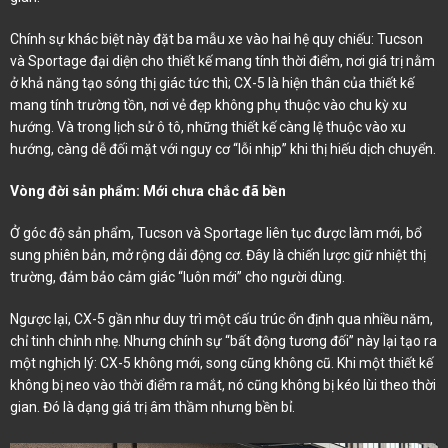
Chính sự khác biệt này đặt ba mẫu xe vào hai hệ quy chiếu: Tucson
và Sportage đại diện cho thiết kế mang tính thời điểm, nơi giá trị nằm
ở khả năng tạo sóng thị giác tức thì; CX-5 là hiện thân của thiết kế
mang tính trường tồn, nơi vẻ đẹp không phụ thuộc vào chu kỳ xu
hướng. Và trong lịch sử ô tô, những thiết kế càng lệ thuộc vào xu
hướng, càng dễ đối mặt với nguy cơ “lỗi nhịp” khi thị hiếu dịch chuyển.
Vòng đời sản phẩm: Mới chưa chắc đã bền
Ở góc độ sản phẩm, Tucson và Sportage liên tục được làm mới, bổ
sung phiên bản, mở rộng dải động cơ. Đây là chiến lược giữ nhiệt thị
trường, đảm bảo cảm giác “luôn mới” cho người dùng.
Ngược lại, CX-5 gần như duy trì một cấu trúc ổn định qua nhiều năm,
chỉ tinh chỉnh nhẹ. Nhưng chính sự “bất động tương đối” này lại tạo ra
một nghịch lý: CX-5 không mới, song cũng không cũ. Khi một thiết kế
không bị neo vào thời điểm ra mắt, nó cũng không bị kéo lùi theo thời
gian. Đó là dạng giá trị âm thầm nhưng bền bỉ.