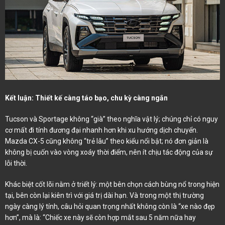
Kết luận: Thiết kế càng táo bạo, chu kỳ càng ngắn
Tucson và Sportage không “già” theo nghĩa vật lý; chúng chỉ có nguy
cơ mất đi tính đương đại nhanh hơn khi xu hướng dịch chuyển.
Mazda CX-5 cũng không “trẻ lâu” theo kiểu nổi bật; nó đơn giản là
không bị cuốn vào vòng xoáy thời điểm, nên ít chịu tác động của sự
lỗi thời.
Khác biệt cốt lõi nằm ở triết lý: một bên chọn cách bùng nổ trong hiện
tại, bên còn lại kiên trì với giá trị dài hạn. Và trong một thị trường
ngày càng lý tính, câu hỏi quan trọng nhất không còn là “xe nào đẹp
hơn”, mà là: “Chiếc xe này sẽ còn hợp mắt sau 5 năm nữa hay