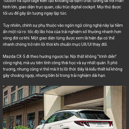
Tucson và Sportage kiến tạo khoang lái đậm chất tương lai với màn
hình lớn, giao diện trực quan, cấu trúc digital cockpit. Mọi thứ được
tối ưu để gây ấn tượng ngay lập tức.
Tuy nhiên, chính sự phụ thuộc vào ngôn ngữ công nghệ này lại tiềm
ẩn một rủi ro: tốc độ lão hóa của trải nghiệm số thường nhanh hơn
vòng đời cơ khí. Một giao diện từng được xem là hiện đại có thể
nhanh chóng trở nên lỗi thời khi chuẩn mực UX/UI thay đổi.
Mazda CX-5 đi theo hướng ngược lại. Nội thất không “trình diễn”
công nghệ, mà ưu tiên tính công thái học và sự nhất quán. Ít phô
trương, nhưng cũng vì thế mà ít bị lỗi thời. Đây là kiểu thiết kế không
gây choáng ngợp, nhưng bền bỉ trong trải nghiệm dài hạn.