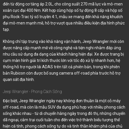
đến từ động cơ tăng áp 2.0L, cho công suất 270 mã lực và mô-men
xoắn cực đại 400 Nm. Kết hợp cùng hộp số tự động 8 cấp và hộp số
phụ Rock-Trac tỷ số truyền 4:1, mẫu xe mang đến khả năng khuếch
đại mô-men mạnh mẽ, hỗ trợ vượt qua nhiều điều kiện địa hình phức
tạp.
Không chỉ tập trung vào khả năng vận hành, Jeep Wrangler mới còn
được nâng cấp mạnh mẽ về công nghệ và tiện nghi nhằm đáp ứng
nhu cầu sử dụng đa dạng của khách hàng hiện đại. Xe được trang bị
cụm màn hình giải trí kích thước lớn với tốc độ xử lý nhanh hơn, hệ
thống hỗ trợ người lái ADAS trên tất cả phiên bản, trong khi phiên
bản Rubicon còn được bổ sung camera off-road phía trước hỗ trợ
quan sát địa hình.
Jeep Wrangler - Phong Cách Sống
Đặc biệt, Jeep Wrangler ngày nay không đơn thuần là một cỗ máy
off-road, mà còn là mẫu SUV đa dụng phù hợp với nhiều phong cách
sống khác nhau - từ di chuyển hằng ngày trong đô thị, những chuyến
dã ngoại, cắm trại cuối tuần cho đến việc trở thành biểu tượng thể
hiện cá tính, phong cách sống tự do và tinh thần khám phá của chủ