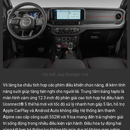
Nội thất Jeep Wrangler mới
Vô lăng ba chấu tích hợp các phím điều khiển chức năng, đi kèm tính
năng sưởi giúp tăng tiện nghi cho người lái. Trung tâm bảng taplo là
màn hình cảm ứng 12.3 inch độ phân giải cao tích hợp hệ điều hành
Uconnect® 5 thế hệ mới với tốc độ xử lý nhanh hơn gấp 5 lần, hỗ trợ
Apple CarPlay và Android Auto không dây. Hệ thống âm thanh
Alpine cao cấp công suất 552W với 9 loa mang đến trải nghiệm giải
trí sống động trong nhiều điều kiện vận hành. Điều hòa tự động hai
vùng kết hợp hệ thống lọc không khí giúp duy trì không gian cabin