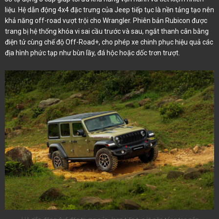
liệu. Hệ dẫn động 4x4 đặc trưng của Jeep tiếp tục là nền tảng tạo nên
khả năng off-road vượt trội cho Wrangler. Phiên bản Rubicon được
trang bị hệ thống khóa vi sai cầu trước và sau, ngắt thanh cân bằng
điện tử cùng chế độ Off-Road+, cho phép xe chinh phục hiệu quả các
địa hình phức tạp như bùn lầy, đá hộc hoặc dốc trơn trượt.