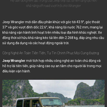
Hệ dẫn động 4x4 đặc trưng của Jeep tiếp tục là nền tảng tạo nên
khả năng off-road vượt trội cho Wrangler
Jeep Wrangler mới dẫn đầu phân khúc với góc tới 43.9°, góc thoát
37° và góc vượt đỉnh dốc 22.6°, khả năng lội nước 762 mm, mang lại
khả năng vận hành linh hoạt trên nhiều loại địa hình khắc nghiệt. Xe
đồng thời sở hữu khả năng kéo tải lên đến 2.268 kg, đáp ứng nhu cầu
sử dụng đa dụng và các hoạt động ngoài trời.
Công Nghệ An Toàn Tiên Tiến, Tự Tin Chinh Phục Mọi Cung Đường
Jeep Wrangler
mới tích hợp nhiều công nghệ an toàn chủ động và
hỗ trợ lái tiên tiến, giúp nâng cao sự an tâm cho người lái trong mọi
điều kiện vận hành.