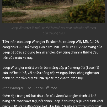
Jeep Wrangler là mẫu xe thể hiện rõ nét nhất tinh thần off-road
của thương hiệu
Tiền thân của Jeep Wrangler là các mẫu xe Jeep Willy MB, CJ-2A
cũng như CJ-5 nổi tiếng. Đến năm 1981, mẫu xe SUV đặc trưng của
Jeep bắt đầu sử dụng tên Wrangler, đây cũng chính là thế hệ đầu
tiên của mẫu xe này.
Jeep Wrangler mới là phiên bản nâng cấp giữa vòng đời (facelift)
của thế hệ thứ 5, với nhiều nâng cấp về ngoại hình, công nghệ vận
hành nhưng vẫn duy trì DNA đặc trưng của thương hiệu.
Jeep Wrangler - Khai Sinh Về Off-Road
Điểm đặc trưng nổi bật đầu tiên của Jeep Wrangler chính là khả
năng off-road vượt trội, bởi chính Jeep là thương hiệu khai sinh khái
niệm SUV với hệ dẫn động 4x4. Huy hiệu “Trail Rated” trên mỗi chiếc