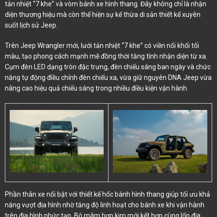
tản nhiệt “7 khe” và vòm bánh xe hình thang. Đây không chỉ là nhận
diện thương hiệu mà còn thể hiện sự kế thừa di sản thiết kế xuyên
suốt lịch sử Jeep.
​Trên Jeep Wrangler mới, lưới tản nhiệt “7 khe” có viền nổi khối tối
màu, tạo phong cách mạnh mẽ đồng thời tăng tính nhận diện từ xa.
Cụm đèn LED dạng tròn đặc trưng, đèn chiếu sáng ban ngày và chức
năng tự động điều chỉnh đèn chiếu xa, vừa giữ nguyên DNA Jeep vừa
nâng cao hiệu quả chiếu sáng trong nhiều điều kiện vận hành.
Phần thân xe nổi bật với thiết kế hốc bánh hình thang giúp tối ưu khả
năng vượt địa hình nhờ tăng độ linh hoạt cho bánh xe khi vận hành
trên địa hình phức tạp. Bộ mâm hợp kim mới kết hợp cùng lốp địa