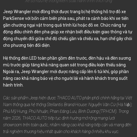
Xe sở hữu hệ thống kiểm soát hành trình thích ứng
Jeep Wrangler mới đồng thời được trang bị hệ thống hỗ trợ đỗ xe
ParkSense với bốn cảm biến phía sau, phát ra cảnh báo khi xe tiến
gần chướng ngại vật trong quá trình lùi hoặc đỗ xe. Chức năng tự
động điều chỉnh đèn pha giúp xe nhận biết điều kiện giao thông và tự
động chuyển đổi giữa chế độ chiếu gần và chiếu xa, hạn chế gây chói
cho phương tiện đối diện.
Hệ thống đèn LED toàn phần gồm đèn trước, đèn hậu và đèn sương
mù trước giúp tăng khả năng quan sát trong điều kiện thiếu sáng.
Ngoài ra, Jeep Wrangler mới được nâng cấp lên 6 túi khí, góp phần
nâng cao khả năng bảo vệ cho người lái và hành khách trong suốt
hành trình.
Các sản phẩm Jeep hiện được THACO AUTO phân phối chính hãng tại Việt
Nam thông qua hệ thống Stellantis Brand House: Nguyễn Văn Cừ (Hà Nội);
Phú Mỹ Hưng, Phú Nhuận, Phan Đăng Lưu, Bình Dương (TP.HCM). Trong
năm 2026, THACO AUTO tiếp tục định hướng mở rộng mạng lưới
showroom trên toàn quốc, nhằm nâng cao khả năng tiếp cận và mang đến
trải nghiệm thương hiệu nhất quán cho khách hàng ở nhiều khu vực.