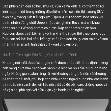
Các phiên bản đều sở hữu mui xe, cửa xe và kính lái có thể tháo rời
linh hoạt - một trong những đặc điểm hiếm có trên thị trường SUV
hiện nay, mang đến trải nghiệm “Open-Air Freedom’’ hòa mình với
thiên nhiên đúng chất Jeep, một trải nghiệm thú vị mà chỉ khách
hàng sở hữu Wrangler mới có được. Nắp capo trên phiên bản
Rubicon được thiết kế riêng với hai khe thoát gió thể thao cùng logo
Rubicon nổi bật hai bên, kết hợp móc kéo sơn đỏ tại cản trước và sau
nhằm nhấn mạnh tinh thần off-road chuyên biệt.
Nội Thất Tiện Nghi, Sẵn Sàng Cho Mọi Hành Trình
Khoang nội thất Jeep Wrangler mới được phát triển theo định hướng
cân bằng giữa khả năng vận hành địa hình và nhu cầu sử dụng hằng
ngày. Không gian cabin rộng rãi với khoảng sáng trần lớn và khoảng
để chân thoải mái, phù hợp cho nhiều dáng người cũng như các hành
trình dài. Bên cạnh đó, vật liệu nội thất có độ bền cao, chống nước và
dễ vệ sinh, phù hợp với điều kiện vận hành khắc nghiệt.