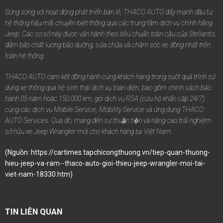
Song song với hoạt động phát triển bán lẻ, THACO AUTO đẩy mạnh đầu tư
hệ thống hậu mãi chuyên biệt thông qua các trung tâm dịch vụ chính hãng
Jeep. Các cơ sở này được vận hành theo tiêu chuẩn toàn cầu của Stellantis,
đảm bảo chất lượng bảo dưỡng, sửa chữa và chăm sóc xe đồng nhất trên
toàn hệ thống.
THACO AUTO cam kết đồng hành cùng khách hàng trong suốt quá trình sử
dụng xe thông qua hệ sinh thái dịch vụ toàn diện, bao gồm chính sách bảo
hành 05 năm hoặc 150.000 km, gói dịch vụ RSA (cứu hộ khẩn cấp 24/7)
cùng các dịch vụ Mobile Service, Mobility Service và ứng dụng THACO
AUTO Services. Qua đó, mang đến sự thuận tiện và nâng cao trải nghiệm
sở hữu xe Jeep Wrangler mới cho khách hàng tại Việt Nam.
(Nguồn:
https://cartimes.tapchicongthuong.vn/tiep-quan-thuong-
hieu-jeep-va-ram--thaco-auto-gioi-thieu-jeep-wrangler-moi-tai-
viet-nam-18330.htm
)
TIN LIÊN QUAN