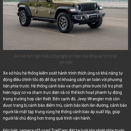
Xe mới tích hợp nhiều công nghệ an toàn chủ động và hỗ trợ lái
tiên tiến
Xe sở hữu hệ thống kiểm soát hành trình thích ứng có khả năng tự
động điều chỉnh tốc độ để duy trì khoảng cách an toàn với phương
tiện phía trước. Hệ thống cảnh báo va chạm phía trước hỗ trợ phát
hiện nguy cơ va chạm trực diện và có thể kích hoạt phanh tự động
trong trường hợp cần thiết. Bên cạnh đó, Jeep Wrangler mới còn
được trang bị cảnh báo điểm mù, cảnh báo lệch làn đường, cảnh báo
người lái mất tập trung cùng hệ thống cảnh báo áp suất lốp, giúp
người lái chủ động hơn trong quá trình vận hành.
Đặc biệt, camera off-road TrailCam đặt tại lưới tản nhiệt phía trước