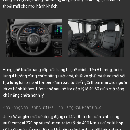
thoải mái cho mọi hành khách.
Hàng ghế trước nâng cấp với trang bị ghế chỉnh điện 8 hướng, bơm
lưng 4 hướng cùng chức năng sưởi ghế, thiết kế ghế thể thao mới với
tựa lưng lớn ôm sát hai bên đảm bảo tư thế ngồi thoải mái cho người
lái và hành khách. Hàng ghế sau hỗ trợ gập tỷ lệ 40:60 giúp mở rộng
khả năng chứa hành lý.
Khả Năng Vận Hành Vượt Địa Hình Hàng Đầu Phân Khúc
Jeep Wrangler mới sử dụng động cơ I4 2.0L Turbo, sản sinh công
suất cực đại 270 hp và mô-men xoắn tối đa 400 Nm. Đi cùng là hộp
số tự động 8 cấp giúp tối ưu khả năng vận hành và tiết kiệm nhiên