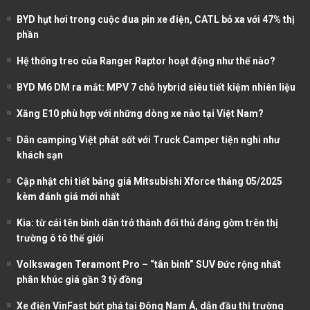
BYD hụt hơi trong cuộc đua pin xe điện, CATL bỏ xa với 47% thị
phần
Hệ thống treo của Ranger Raptor hoạt động như thế nào?
BYD M6 DM ra mắt: MPV 7 chỗ hybrid siêu tiết kiệm nhiên liệu
Xăng E10 phù hợp với những dòng xe nào tại Việt Nam?
Dân camping Việt phát sốt với Truck Camper tiện nghi như
khách sạn
Cập nhật chi tiết bảng giá Mitsubishi Xforce tháng 05/2025
kèm đánh giá mới nhất
Kia: từ cái tên bình dân trở thành đối thủ đáng gờm trên thị
trường ô tô thế giới
Volkswagen Teramont Pro – “tân binh” SUV Đức rộng nhất
phân khúc giá gần 3 tỷ đồng
Xe điện VinFast bứt phá tại Đông Nam Á, dẫn đầu thị trường