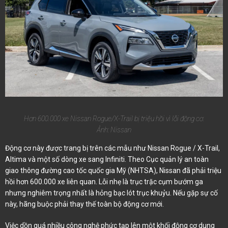
Hơn 600.000 xe Nissan Rogue/X-Trail bị triệu hồi vì lỗi động cơ.
Ảnh: Nissan
Động cơ này được trang bị trên các mẫu như Nissan Rogue / X-Trail,
Altima và một số dòng xe sang Infiniti. Theo Cục quản lý an toàn
giao thông đường cao tốc quốc gia Mỹ (NHTSA), Nissan đã phải triệu
hồi hơn 600.000 xe liên quan. Lỗi nhẹ là trục trặc cụm bướm ga
nhưng nghiêm trọng nhất là hỏng bạc lót trục khuỷu. Nếu gặp sự cố
này, hãng buộc phải thay thế toàn bộ động cơ mới.
Việc dồn quá nhiều công nghệ phức tạp lên một khối động cơ dung