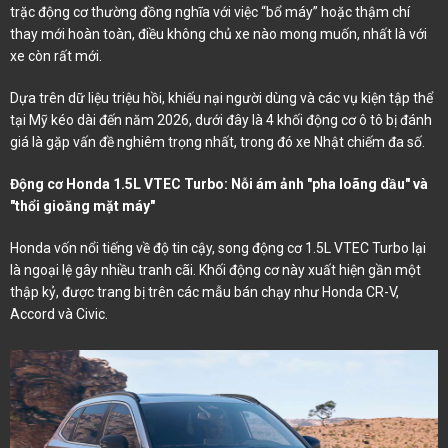
trặc động cơ thường đồng nghĩa với việc “bổ máy” hoặc thậm chí
thay mới hoàn toàn, điều không chủ xe nào mong muốn, nhất là với
xe còn rất mới.
Dựa trên dữ liệu triệu hồi, khiếu nại người dùng và các vụ kiện tập thể
tại Mỹ kéo dài đến năm 2026, dưới đây là 4 khối động cơ ô tô bị đánh
giá là gặp vấn đề nghiêm trọng nhất, trong đó xe Nhật chiếm đa số.
Động cơ Honda 1.5L VTEC Turbo: Nỗi ám ảnh "pha loãng dầu" và
"thổi gioăng mặt máy"
Honda vốn nổi tiếng về độ tin cậy, song động cơ 1.5L VTEC Turbo lại
là ngoại lệ gây nhiều tranh cãi. Khối động cơ này xuất hiện gần một
thập kỷ, được trang bị trên các mẫu bán chạy như Honda CR-V,
Accord và Civic.