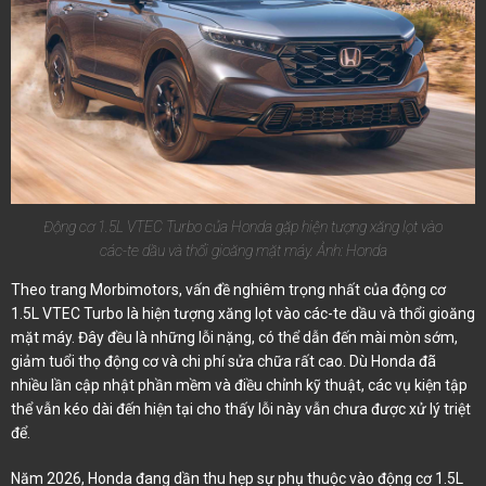
Động cơ 1.5L VTEC Turbo của Honda gặp hiện tượng xăng lọt vào
các-te dầu và thổi gioăng mặt máy. Ảnh: Honda
Theo trang Morbimotors, vấn đề nghiêm trọng nhất của động cơ
1.5L VTEC Turbo là hiện tượng xăng lọt vào các-te dầu và thổi gioăng
mặt máy. Đây đều là những lỗi nặng, có thể dẫn đến mài mòn sớm,
giảm tuổi thọ động cơ và chi phí sửa chữa rất cao. Dù Honda đã
nhiều lần cập nhật phần mềm và điều chỉnh kỹ thuật, các vụ kiện tập
thể vẫn kéo dài đến hiện tại cho thấy lỗi này vẫn chưa được xử lý triệt
để.
Năm 2026, Honda đang dần thu hẹp sự phụ thuộc vào động cơ 1.5L