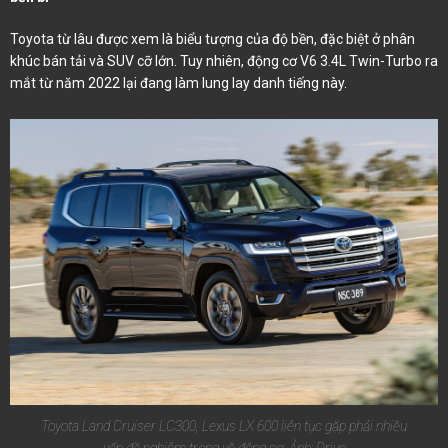
Toyota từ lâu được xem là biểu tượng của độ bền, đặc biệt ở phân
khúc bán tải và SUV cỡ lớn. Tuy nhiên, động cơ V6 3.4L Twin-Turbo ra
mắt từ năm 2022 lại đang làm lung lay danh tiếng này.
Toyota Land Cruiser LC300, Lexus LX 600 liên tục gặp phải nhiều
vấn đề nghiêm trọng về động cơ. Ảnh: Drive