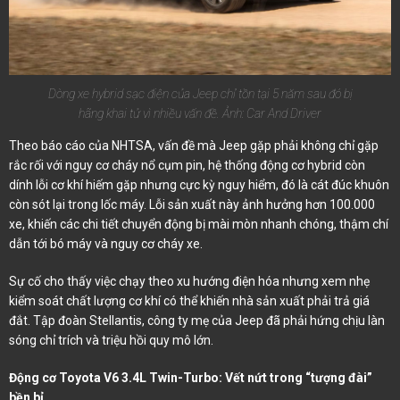
Dòng xe hybrid sạc điện của Jeep chỉ tồn tại 5 năm sau đó bị
hãng khai tử vì nhiều vấn đề. Ảnh: Car And Driver
Theo báo cáo của NHTSA, vấn đề mà Jeep gặp phải không chỉ gặp
rắc rối với nguy cơ cháy nổ cụm pin, hệ thống động cơ hybrid còn
dính lỗi cơ khí hiếm gặp nhưng cực kỳ nguy hiểm, đó là cát đúc khuôn
còn sót lại trong lốc máy. Lỗi sản xuất này ảnh hưởng hơn 100.000
xe, khiến các chi tiết chuyển động bị mài mòn nhanh chóng, thậm chí
dẫn tới bó máy và nguy cơ cháy xe.
Sự cố cho thấy việc chạy theo xu hướng điện hóa nhưng xem nhẹ
kiểm soát chất lượng cơ khí có thể khiến nhà sản xuất phải trả giá
đắt. Tập đoàn Stellantis, công ty mẹ của Jeep đã phải hứng chịu làn
sóng chỉ trích và triệu hồi quy mô lớn.
Động cơ Toyota V6 3.4L Twin-Turbo: Vết nứt trong “tượng đài”
bền bỉ