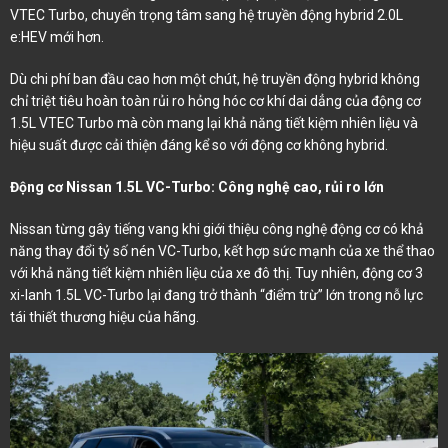
VTEC Turbo, chuyển trọng tâm sang hệ truyền động hybrid 2.0L
e:HEV mới hơn.
Dù chi phí ban đầu cao hơn một chút, hệ truyền động hybrid không
chỉ triệt tiêu hoàn toàn rủi ro hỏng hóc cơ khí dai dẳng của động cơ
1.5L VTEC Turbo mà còn mang lại khả năng tiết kiệm nhiên liệu và
hiệu suất được cải thiện đáng kể so với động cơ không hybrid.
Động cơ Nissan 1.5L VC-Turbo: Công nghệ cao, rủi ro lớn
Nissan từng gây tiếng vang khi giới thiệu công nghệ động cơ có khả
năng thay đổi tỷ số nén VC-Turbo, kết hợp sức mạnh của xe thể thao
với khả năng tiết kiệm nhiên liệu của xe đô thị. Tuy nhiên, động cơ 3
xi-lanh 1.5L VC-Turbo lại đang trở thành “điểm trừ” lớn trong nỗ lực
tái thiết thương hiệu của hãng.