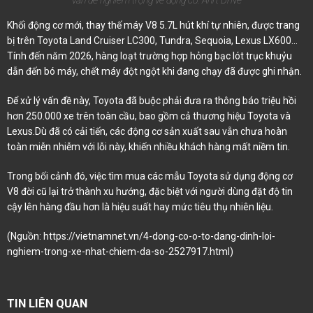
Khối động cơ mới, thay thế máy V8 5.7L hút khí tự nhiên, được trang
bị trên Toyota Land Cruiser LC300, Tundra, Sequoia, Lexus LX600...
Tính đến năm 2026, hàng loạt trường hợp hỏng bạc lót trục khuỷu
dẫn đến bó máy, chết máy đột ngột khi đang chạy đã được ghi nhận.
Để xử lý vấn đề này, Toyota đã buộc phải đưa ra thông báo triệu hồi
hơn 250.000 xe trên toàn cầu, bao gồm cả thương hiệu Toyota và
Lexus.Dù đã có cải tiến, các động cơ sản xuất sau vẫn chưa hoàn
toàn miễn nhiễm với lỗi này, khiến nhiều khách hàng mất niềm tin.
Trong bối cảnh đó, việc tìm mua các mẫu Toyota sử dụng động cơ
V8 đời cũ lại trở thành xu hướng, đặc biệt với người dùng đặt độ tin
cậy lên hàng đầu hơn là hiệu suất hay mức tiêu thụ nhiên liệu.
(Nguồn:
https://vietnamnet.vn/4-dong-co-o-to-dang-dinh-loi-
nghiem-trong-xe-nhat-chiem-da-so-2527917.html
)
TIN LIÊN QUAN